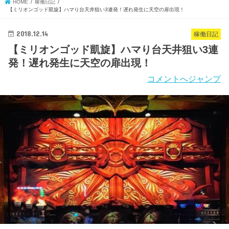
HOME
稼働日記
【ミリオンゴッド凱旋】ハマり台天井狙い3連発！遅れ発生に天空の扉出現！
2018.12.14
稼働日記
【ミリオンゴッド凱旋】ハマり台天井狙い3連
発！遅れ発生に天空の扉出現！
コメントへジャンプ