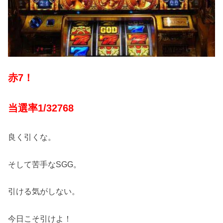
赤7！
当選率1/32768
良く引くな。
そして苦手なSGG。
引ける気がしない。
今日こそ引けよ！