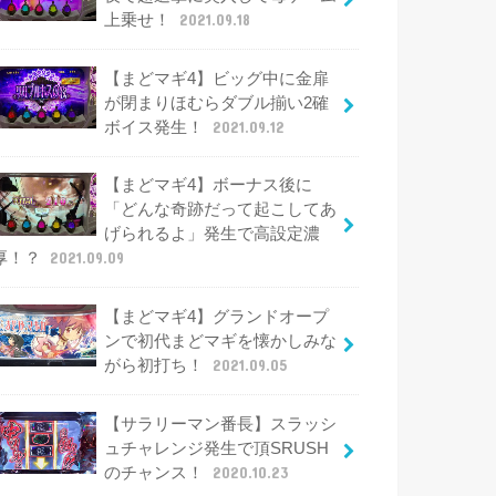
上乗せ！
2021.09.18
【まどマギ4】ビッグ中に金扉
が閉まりほむらダブル揃い2確
ボイス発生！
2021.09.12
【まどマギ4】ボーナス後に
「どんな奇跡だって起こしてあ
げられるよ」発生で高設定濃
厚！？
2021.09.09
【まどマギ4】グランドオープ
ンで初代まどマギを懐かしみな
がら初打ち！
2021.09.05
【サラリーマン番長】スラッシ
ュチャレンジ発生で頂SRUSH
のチャンス！
2020.10.23