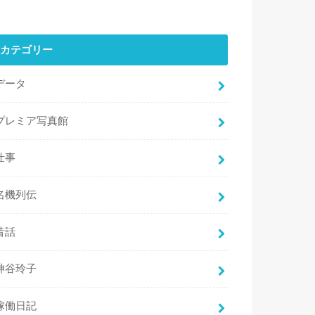
カテゴリー
データ
プレミア写真館
仕事
名機列伝
昔話
神谷玲子
稼働日記