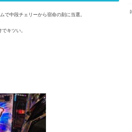
ームで中段チェリーから宿命の刻に当選。
けでキツい。