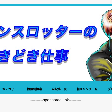
カテゴリー
機種別検索
全記事一覧
相互リンク一覧
ブ
稼働日記
データ
名機列伝
神谷玲子
プレミア写真館
仕事
昔話
雑談
----------sponsored link----------