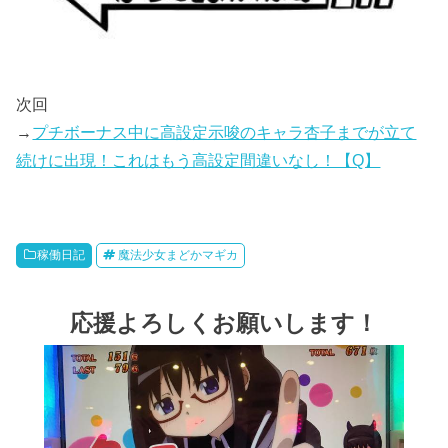
次回
→
プチボーナス中に高設定示唆のキャラ杏子までが立て
続けに出現！これはもう高設定間違いなし！【Q】
稼働日記
魔法少女まどかマギカ
応援よろしくお願いします！