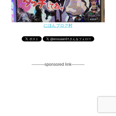
にほんブログ村
----------sponsored link----------