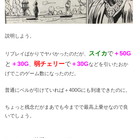
説明しよう。
スイカ
で
＋50G
リプレイばかりでヤバかったのだが、
と
＋30G
弱チェリー
で
＋30G
、
などを引いたおか
げでこのゲーム数になったのだ。
普通にベルが引けていれば＋400Gにも到達できたのに。
ちょっと残念だがまあでも今までで最高上乗せなので良
いでしょう。