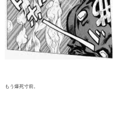
もう爆死寸前。