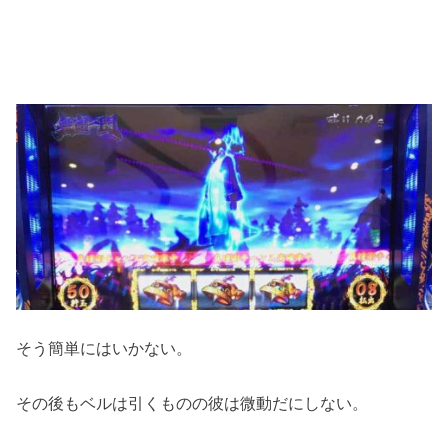
そう簡単にはいかない。
その後もベルは引くものの彼は微動だにしない。