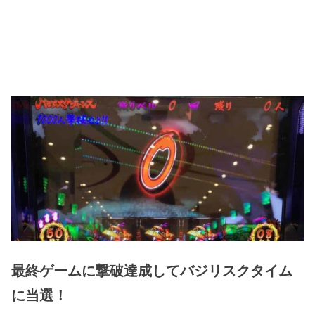
最終ゲームに撃破達成してバジリスクタイム
に当選！