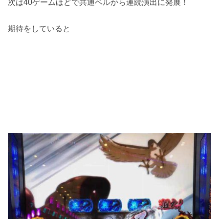
次は40ゲームほどで共通ベルから連続演出に発展！
期待をしていると