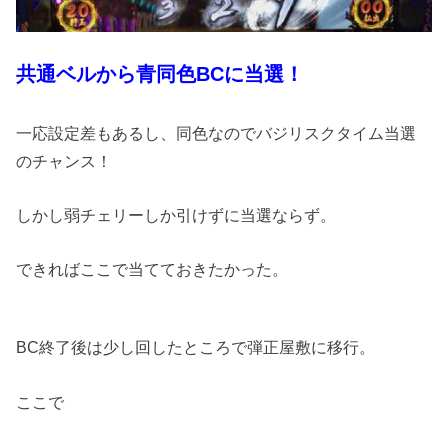
共通ベルから青同色BCに当選！
一応設定差もあるし、同色なのでバジリスクタイム当選
のチャンス！
しかし弱チェリーしか引けずに当選ならず。
できればここで当てておきたかった。
BC終了後は少し回したところで弾正屋敷に移行。
ここで