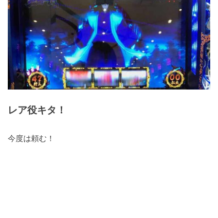
レア役キタ！
今度は頼む！