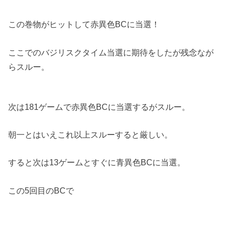
この巻物がヒットして赤異色BCに当選！
ここでのバジリスクタイム当選に期待をしたが残念なが
らスルー。
次は181ゲームで赤異色BCに当選するがスルー。
朝一とはいえこれ以上スルーすると厳しい。
すると次は13ゲームとすぐに青異色BCに当選。
この5回目のBCで