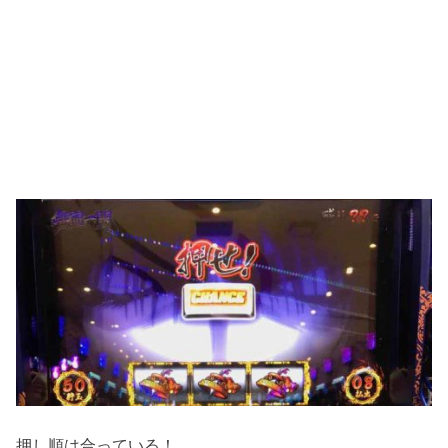
押し順は合っている！