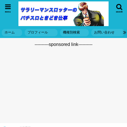
menu
search
ホーム
プロフィール
機種別検索
お問い合わせ
----------sponsored link----------