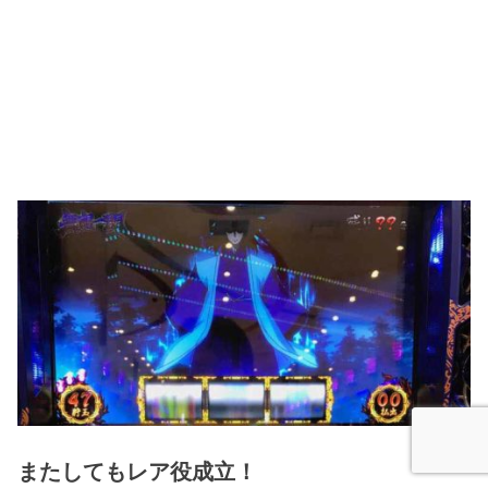
またしてもレア役成立！