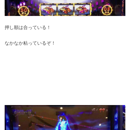
押し順は合っている！
なかなか粘っているぞ！