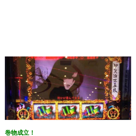
巻物成立！