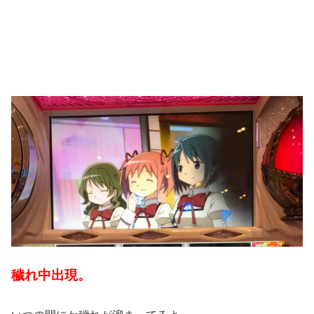
穢れ中出現。