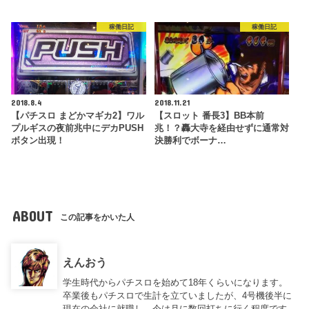
稼働日記
稼働日記
2018.8.4
2018.11.21
【パチスロ まどかマギカ2】ワル
【スロット 番長3】BB本前
プルギスの夜前兆中にデカPUSH
兆！？轟大寺を経由せずに通常対
ボタン出現！
決勝利でボーナ…
ABOUT
この記事をかいた人
えんおう
学生時代からパチスロを始めて18年くらいになります。
卒業後もパチスロで生計を立ていましたが、4号機後半に
現在の会社に就職し、今は月に数回打ちに行く程度です。