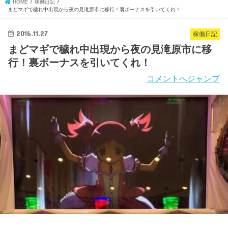
HOME
稼働日記
まどマギで穢れ中出現から夜の見滝原市に移行！裏ボーナスを引いてくれ！
2016.11.27
稼働日記
まどマギで穢れ中出現から夜の見滝原市に移
行！裏ボーナスを引いてくれ！
コメントへジャンプ