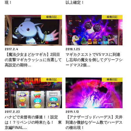
現！
以上確定！
稼働日記
稼働日記
2017.2.4
2018.1.25
【魔法少女まどかマギカ】2回目
マギカクエストでVSマスに到達
の直撃マギカラッシュに当選して
し忘却の魔女を倒してグリーフシ
高設定の期待…
ードマス2個…
稼働日記
稼働日記
2017.2.23
2019.1.13
ハナビで未曾有の爆連！！設定
【アナザーゴッドハーデス】天井
は！？リベンジの時来たる！ 東
到達か微妙なゲーム数でハーデス
京編FINAL…
の槍出現！