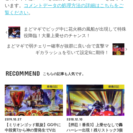
います。
コメントデータの処理方法の詳細はこちらをご
覧ください
。
まどマギでビッグ中に花火柄の風船が出現して特殊
役降臨！大量上乗せのチャンス！
まどマギで弱チェリー確率が抜群に良い台で直撃マ
ギカラッシュを引いて設定6に期待！
RECOMMEND
こちらの記事も人気です。
稼働日記
稼働日記
2019.10.27
2018.12.10
【ミリオンゴッド凱旋】GG中に
【押忍！番長3】上乗せなしで轟
中段黄7から神の雷発生でV出
ハーレー出現！残りストック3個