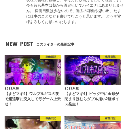
今も昔も基本は朝から設定狙いでハイエナはあまりしませ
ん。 稼働日数は少ないので、過去の稼働や思い出、たま
に仕事のことなども書いて行こうと思います。 どうぞ皆
様よろしくお願いいたします。
NEW POST
このライターの最新記事
稼働日記
稼働日記
2021.9.18
2021.9.12
【まどマギ4】ワルプルギスの夜
【まどマギ4】ビッグ中に金扉が
で超追撃に突入して毎ゲーム上乗
閉まりほむらダブル揃い2確ボイ
せ！
ス発生！
稼働日記
稼働日記