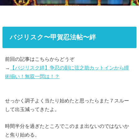
バジリスク〜甲賀忍法帖〜絆
前回の記事はこちらからどうぞ
→
【バジリスク絆】争忍の刻に弦之助カットインから瞳
術揃い！無双一閃は！？
せっかく調子よく当たり始めたと思ったらまた７スルー
して出玉減ってきたよ。
時間半分を過ぎたところでこのまま出ないのではないか
と焦り始める。