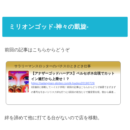
ミリオンゴッド-神々の凱旋-
前回の記事はこちらからどうぞ
サラリーマンスロッターのパチスロときどき仕事
【アナザーゴッドハーデス】ペルセポネ出現でカット
イン連打から上乗せ！？
https://salaryman-slotter.com/k-hades20190729
2店舗目に移動してハイエナ作戦！前回の記事はこちらからどうぞ抽選でまずまず
の番号を引きバジリスク絆を打つと1回目の初当たりで朧背景出現。朝から爆連と
行きたいところだったが5戦目であっさり終了。その後しばらく打ち続けるも高設
定の気配がしない。見切るには早いが絆は諦めることに。他に打てる台も見付から
ないのでいつも通り他の店に移動してハイエナすることに。2店舗目に到着して凱
旋のシマに向かうと稼働も少なく空き台にハマり台は見当たらず。だが1台ハマっ
絆を諦めて他に打てる台がないので店を移動。
ている台があったので少しウロウロしていると空いた。711ゲー...