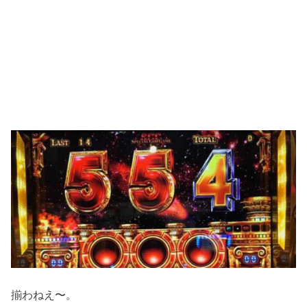
揃わねえ〜。