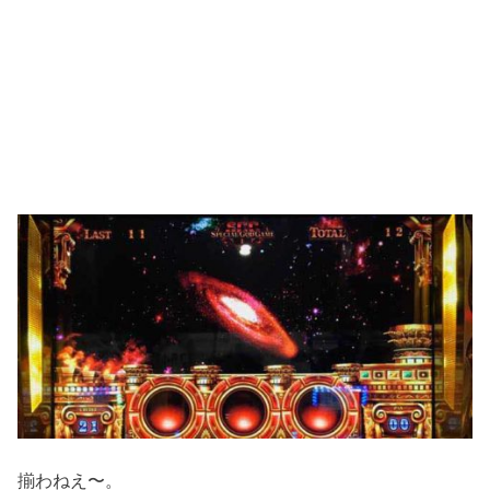
揃わねえ〜。