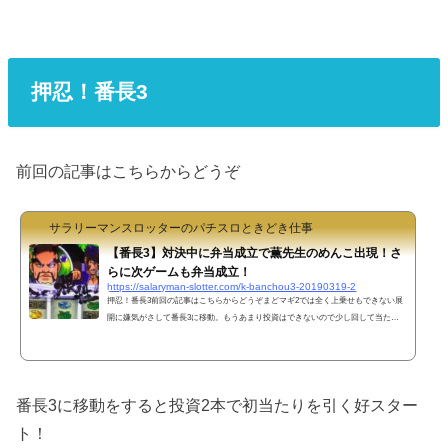
押忍！番長3
前回の記事はこちらからどうぞ
サラリーマンスロッターのパチスロときどき仕事
【番長3】対決中に弁当成立で薫先生のめんこ出現！さ
らに次ゲームも弁当成立！
https://salaryman-slotter.com/k-banchou3-20190319-2
押忍！番長3前回の記事はこちらからどうぞまどマギ2では全く上乗せもできない展
開に嫌気がさして番長3に移動。もうあまり投資はできないので少し回して当たら
なかったらヤメて帰ろう。すると最初の対決でマダラとラグビーの大チャンス到
来！これをしっかりモノにして頂ジャーニーに当選するも、対決発展せずに2日目
で終了。次の当たりも早く引けたが3日目で終了となかなか伸びてくれない。だが
次の頂ジャーニーでは1日目に番長ボーナスに当選！ここから一気に連チャンと行
番長3に移動をすると投資2本で初当たりを引く好スター
きたいところ！豪遊閣で轟大寺に移行して上乗せチャンス！番長...
ト！