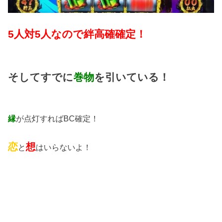
5人対5人なので絆高確確定！
そしてすでに
巻物
を引いている！
縁
が点灯すればBC確定！
恋
想
と
はいらないよ！