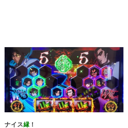
ナイス
縁
！