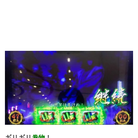
ギリギリ
巻物
！