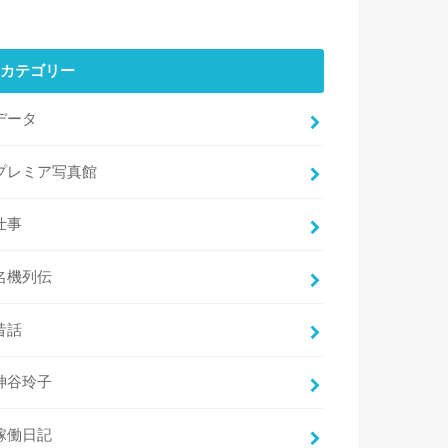
カテゴリー
データ
プレミア写真館
仕事
名機列伝
昔話
神谷玲子
稼働日記