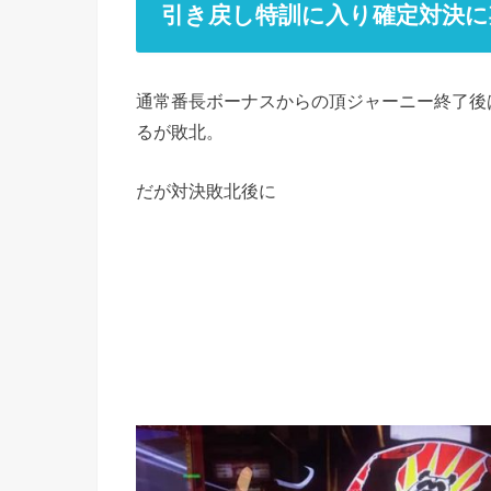
引き戻し特訓に入り確定対決に
通常番長ボーナスからの頂ジャーニー終了後は
るが敗北。
だが対決敗北後に