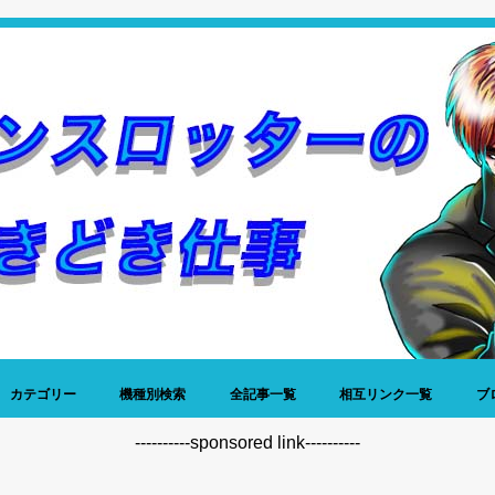
カテゴリー
機種別検索
全記事一覧
相互リンク一覧
ブ
稼働日記
データ
名機列伝
神谷玲子
プレミア写真館
仕事
昔話
雑談
----------sponsored link----------