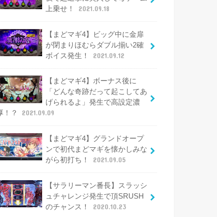
上乗せ！
2021.09.18
【まどマギ4】ビッグ中に金扉
が閉まりほむらダブル揃い2確
ボイス発生！
2021.09.12
【まどマギ4】ボーナス後に
「どんな奇跡だって起こしてあ
げられるよ」発生で高設定濃
厚！？
2021.09.09
【まどマギ4】グランドオープ
ンで初代まどマギを懐かしみな
がら初打ち！
2021.09.05
【サラリーマン番長】スラッシ
ュチャレンジ発生で頂SRUSH
のチャンス！
2020.10.23