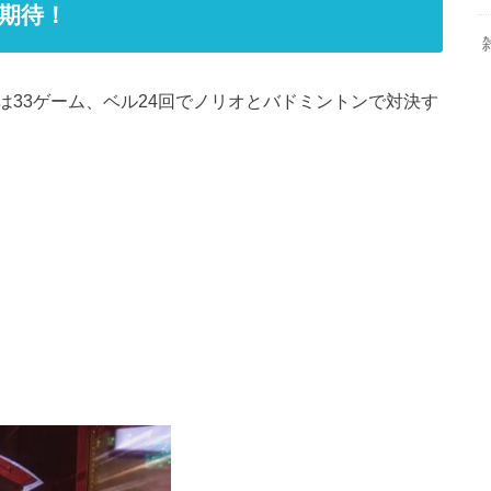
期待！
33ゲーム、ベル24回でノリオとバドミントンで対決す