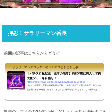
押忍！サラリーマン番長
前回の記事はこちらからどうぞ
サラリーマンスロッターのパチスロときどき仕事
【パチスロ猛獣王 王者の咆哮】肉ZONEに突入して肉
大量ゲットを目指せ！
https://salaryman-slotter.com/k-beastking20190519
パチスロ猛獣王 王者の咆哮前回の記事はこちらからどうぞ朝からお店に向かい抽
選を受けると595番というどうにもならない番号を引いてしまう。この番号だとき
っとまともな台は何も取れないので残念ながら他の店に移動。朝から凱旋の宵越し
天井を狙うも普通にGG当選。G-STOPに入り1個は上乗せしたものの2セットで終
了。その後もう1台凱旋を打つが、こちらもあっさり当たって単発終了。他に凱旋
の打てる台はなくなってしまい手詰まり状態。メイン機種の絆なら設定は入ってい
凱旋のハマり台を2台打つが、どちらも天井到達せずにあ
るかもしれないがすでに空き台はなし。ハナハナでも良いかもし...