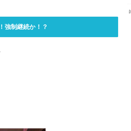
！強制継続か！？
。