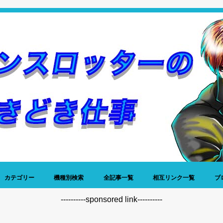
カテゴリー
機種別検索
全記事一覧
相互リンク一覧
ブ
稼働日記
データ
名機列伝
神谷玲子
プレミア写真館
仕事
昔話
雑談
----------sponsored link----------