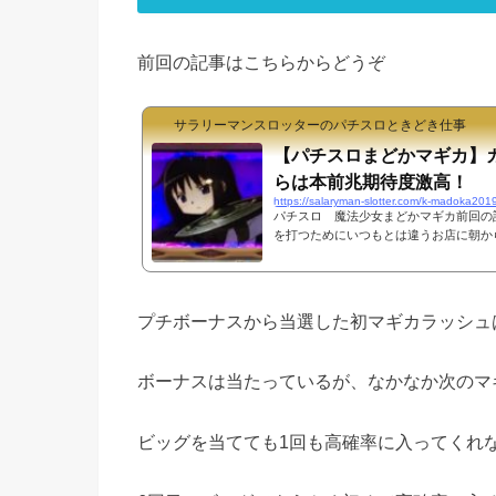
前回の記事はこちらからどうぞ
サラリーマンスロッターのパチスロときどき仕事
【パチスロまどかマギカ】
らは本前兆期待度激高！
https://salaryman-slotter.com/k-madoka20
パチスロ 魔法少女まどかマギカ前回の
を打つためにいつもとは違うお店に朝から
けると15番と良い番号を引くことに成
始める。早い段階でマギカラッシュに入
高確率に入ってくれない。5回目のボー
かここでマギカラッシュに当選。200ゲ
プチボーナスから当選した初マギカラッシュは
継続でマギカラッシュを継続させること
せていきたい。マギカラッシュはど...
ボーナスは当たっているが、なかなか次のマ
ビッグを当てても1回も高確率に入ってくれ