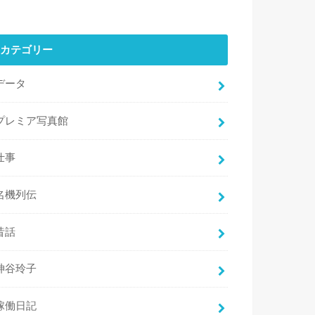
カテゴリー
データ
プレミア写真館
仕事
名機列伝
昔話
神谷玲子
稼働日記