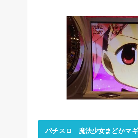
パチスロ 魔法少女まどかマ