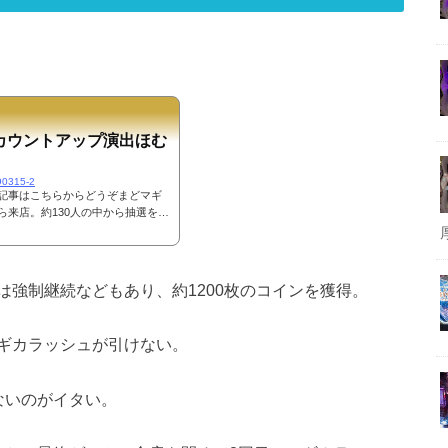
カウントアップ演出ほむ
190315-2
記事はこちらからどうぞまどマギ
来店。約130人の中から抽選を受
功。余裕でまどマギを確保して打ち
って欲しいところだが、なかなか
ナスはプチボーナスだったが、何と
ーム後半で終了してしまうが、強制
強制継続などもあり、約1200枚のコインを獲得。
に成功。まだまだここから継続さ
ギカラッシュが引けない。
ないのがイタい。