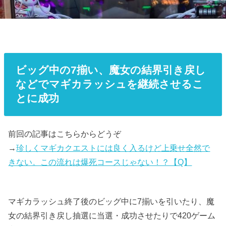
ビッグ中の7揃い、魔女の結界引き戻し
などでマギカラッシュを継続させるこ
とに成功
前回の記事はこちらからどうぞ
→
珍しくマギカクエストには良く入るけど上乗せ全然で
きない。この流れは爆死コースじゃない！？【Q】
マギカラッシュ終了後のビッグ中に7揃いを引いたり、魔
女の結界引き戻し抽選に当選・成功させたりで420ゲーム