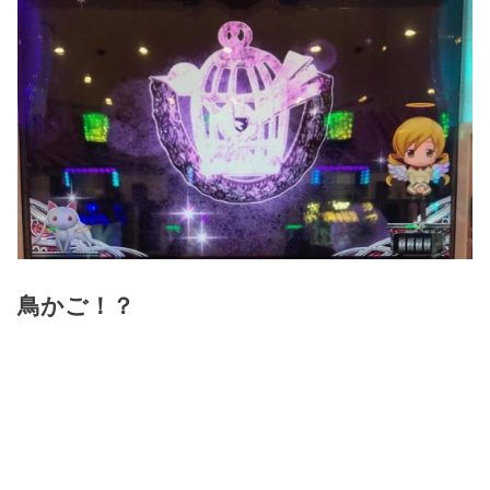
鳥かご！？