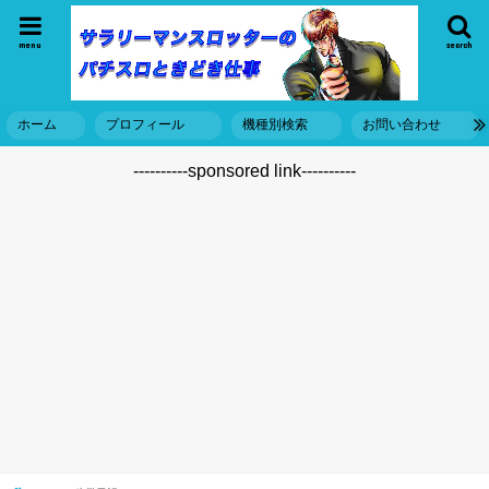
menu
search
ホーム
プロフィール
機種別検索
お問い合わせ
----------sponsored link----------