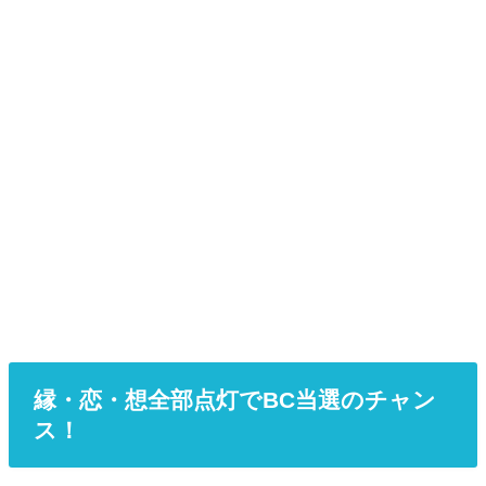
縁・恋・想全部点灯でBC当選のチャン
ス！