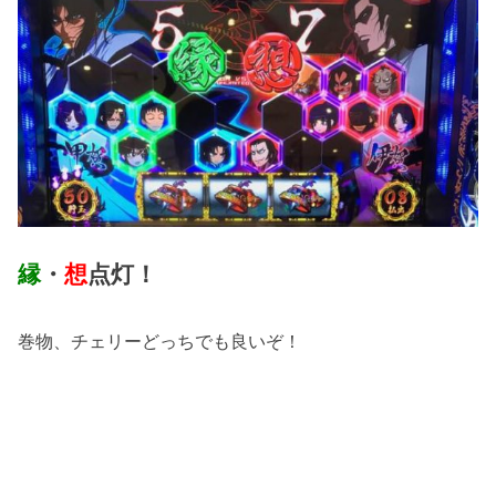
縁
・
想
点灯！
巻物、チェリーどっちでも良いぞ！