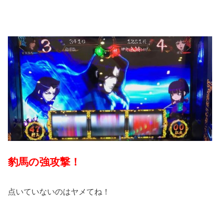
豹馬の強攻撃！
点いていないのはヤメてね！