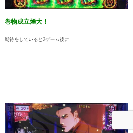
巻物成立煙大！
期待をしていると2ゲーム後に