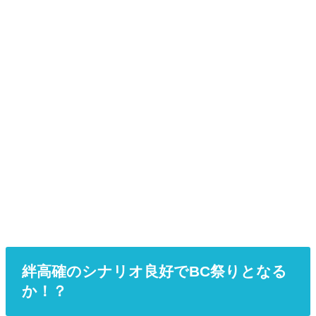
絆高確のシナリオ良好でBC祭りとなる
か！？