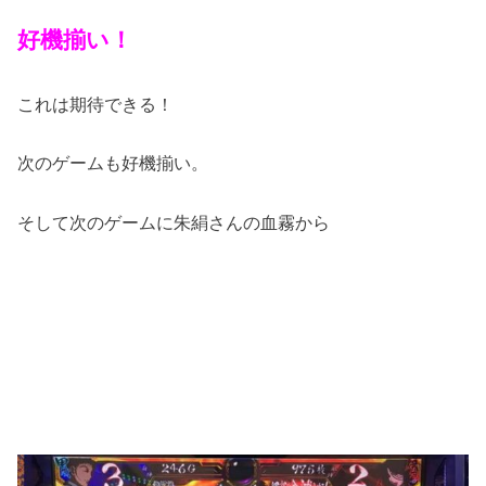
好機揃い！
これは期待できる！
次のゲームも好機揃い。
そして次のゲームに朱絹さんの血霧から