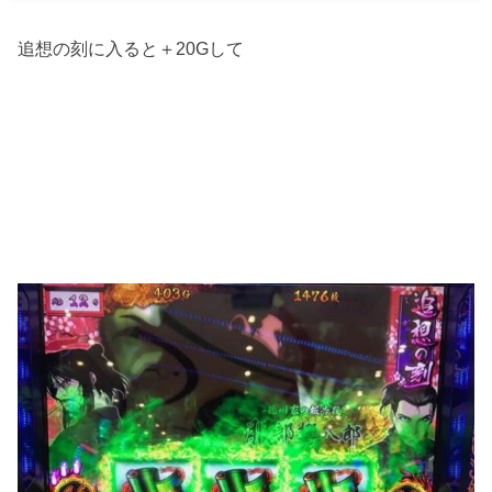
追想の刻に入ると＋20Gして