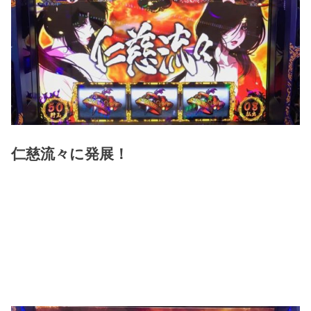
仁慈流々に発展！