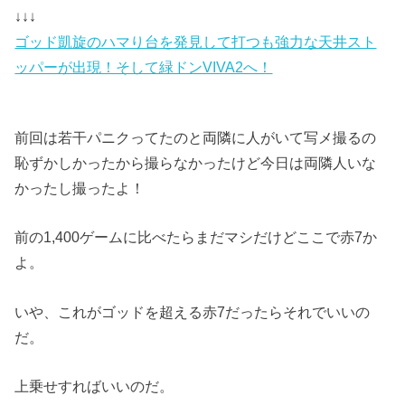
↓↓↓
ゴッド凱旋のハマり台を発見して打つも強力な天井スト
ッパーが出現！そして緑ドンVIVA2へ！
前回は若干パニクってたのと両隣に人がいて写メ撮るの
恥ずかしかったから撮らなかったけど今日は両隣人いな
かったし撮ったよ！
前の1,400ゲームに比べたらまだマシだけどここで赤7か
よ。
いや、これがゴッドを超える赤7だったらそれでいいの
だ。
上乗せすればいいのだ。