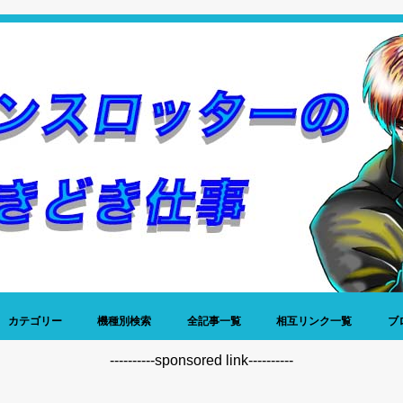
カテゴリー
機種別検索
全記事一覧
相互リンク一覧
ブ
稼働日記
データ
名機列伝
神谷玲子
プレミア写真館
仕事
昔話
雑談
----------sponsored link----------