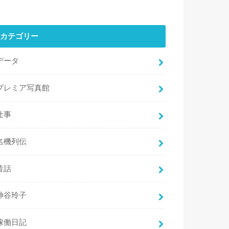
カテゴリー
データ
プレミア写真館
仕事
名機列伝
昔話
神谷玲子
稼働日記