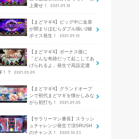
上乗せ！
2021.09.18
【まどマギ4】ビッグ中に金扉
が閉まりほむらダブル揃い2確
ボイス発生！
2021.09.12
【まどマギ4】ボーナス後に
「どんな奇跡だって起こしてあ
げられるよ」発生で高設定濃
厚！？
2021.09.09
【まどマギ4】グランドオープ
ンで初代まどマギを懐かしみな
がら初打ち！
2021.09.05
【サラリーマン番長】スラッシ
ュチャレンジ発生で頂SRUSH
のチャンス！
2020.10.23