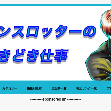
カテゴリー
機種別検索
全記事一覧
相互リンク一覧
ブ
稼働日記
データ
名機列伝
神谷玲子
プレミア写真館
仕事
昔話
雑談
----------sponsored link----------