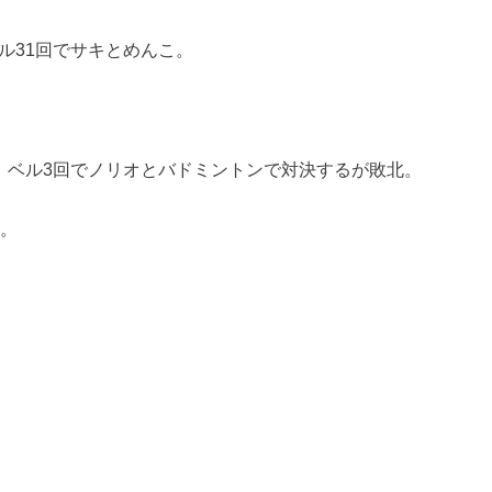
ル31回でサキとめんこ。
、ベル3回でノリオとバドミントンで対決するが敗北。
入。