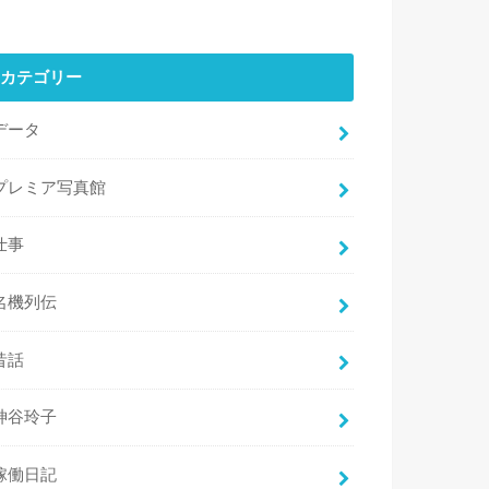
カテゴリー
データ
プレミア写真館
仕事
名機列伝
昔話
神谷玲子
稼働日記