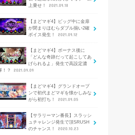
上乗せ！
2021.09.18
【まどマギ4】ビッグ中に金扉
が閉まりほむらダブル揃い2確
ボイス発生！
2021.09.12
【まどマギ4】ボーナス後に
「どんな奇跡だって起こしてあ
げられるよ」発生で高設定濃
厚！？
2021.09.09
【まどマギ4】グランドオープ
ンで初代まどマギを懐かしみな
がら初打ち！
2021.09.05
【サラリーマン番長】スラッシ
ュチャレンジ発生で頂SRUSH
のチャンス！
2020.10.23