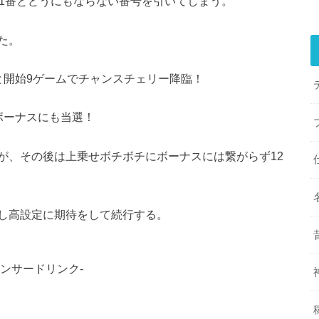
91番とどうにもならない番号を引いてしまう。
た。
と開始9ゲームでチャンスチェリー降臨！
ボーナスにも当選！
が、その後は上乗せボチボチにボーナスには繋がらず12
し高設定に期待をして続行する。
ポンサードリンク-