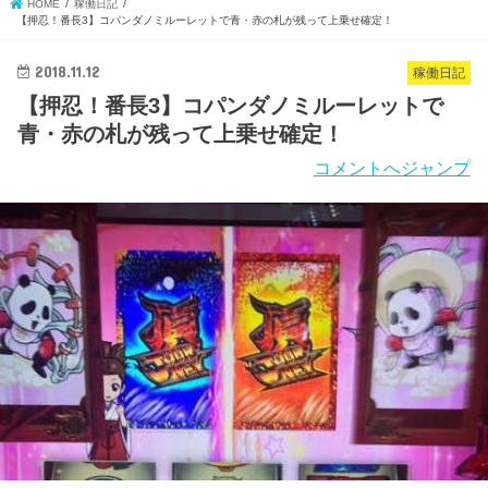
HOME
稼働日記
【押忍！番長3】コパンダノミルーレットで青・赤の札が残って上乗せ確定！
2018.11.12
稼働日記
【押忍！番長3】コパンダノミルーレットで
青・赤の札が残って上乗せ確定！
コメントへジャンプ