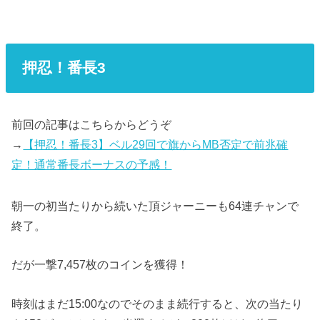
押忍！番長3
前回の記事はこちらからどうぞ
→
【押忍！番長3】ベル29回で旗からMB否定で前兆確
定！通常番長ボーナスの予感！
朝一の初当たりから続いた頂ジャーニーも64連チャンで
終了。
だが一撃7,457枚のコインを獲得！
時刻はまだ15:00なのでそのまま続行すると、次の当たり