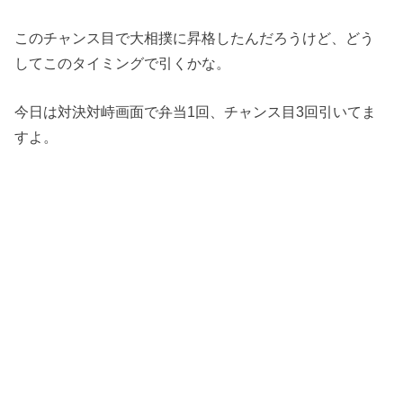
このチャンス目で大相撲に昇格したんだろうけど、どう
してこのタイミングで引くかな。
今日は対決対峙画面で弁当1回、チャンス目3回引いてま
すよ。