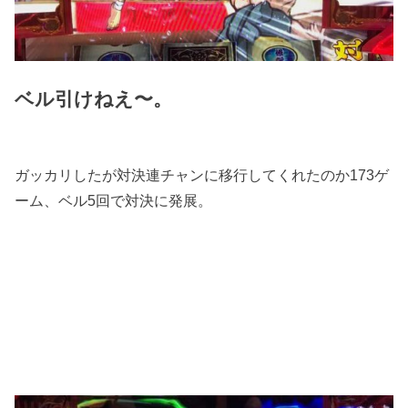
ベル引けねえ〜。
ガッカリしたが対決連チャンに移行してくれたのか173ゲ
ーム、ベル5回で対決に発展。