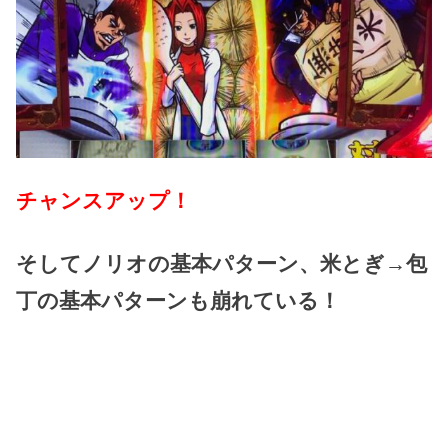
チャンスアップ！
そしてノリオの基本パターン、米とぎ→包
丁の基本パターンも崩れている！