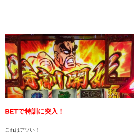
BETで特訓に突入！
これはアツい！