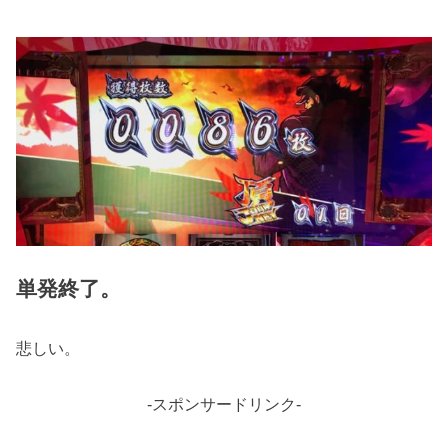
単発終了。
悲しい。
-スポンサードリンク-